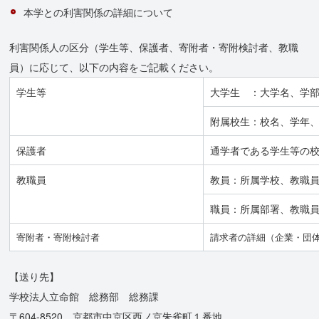
本学との利害関係の詳細について
利害関係人の区分（学生等、保護者、寄附者・寄附検討者、教職
員）に応じて、以下の内容をご記載ください。
学生等
大学生 ：大学名、学
附属校生：校名、学年
保護者
通学者である学生等の
教職員
教員：所属学校、教職
職員：所属部署、教職
寄附者・寄附検討者
請求者の詳細（企業・団
【送り先】
学校法人立命館 総務部 総務課
〒604-8520 京都市中京区西ノ京朱雀町１番地