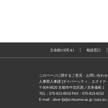
立命館のDE＆I
相談窓口
このページに関するご意⾒・お問い合わせ
人事部人事課
[ダイバーシティ、エクイテ
〒604-8520 京都市中京区⻄ノ京朱雀町１
TEL：075-813-8510 FAX：075-813-8152
E-mail：diver-i[at]st.ritsumei.ac.jp
※[at]を