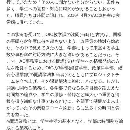
行していたため「その人に聞かないと分からない」案件も
多く、学生への返答・対応に時間がかかることも多かっ
た。職員たちは時間に追われ、2016年4月のAC事務室は疲
労感に溢れていた。
この状況を受けて、OIC教学課の浅岡(当時)と古賀は、同様
の事態を次年度に持ち越さないよう、改善策の検討を始め
た。その中で見えてきたのは、学部によって来室する学生
数や事務室の対応方法に大きな違いがあることだった。そ
こで、AC事務室における開講(※)と学生への情報発信の方
法を改良するため、OICの3学部(経営学部、政策科学部、総
合心理学部)の開講業務担当者(※)とともにプロジェクトチ
ームを立ち上げ、その課題解決に挑むことになる。しかし
開講に関わる業務は、各学部で異なる教育目標を踏まえた
時間割の編成や、学生の履修・登録など膨大かつ重要な情
報を扱う繊細な仕事であるだけに、各部署で基盤が出来上
がっていたその業務フローを刷新するには多くの時間と労
力を割いた。
※開講業務とは、学生生活の基本となる、学部の時間割を編
成する業務のこと。