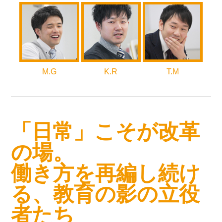
M.G
K.R
T.M
「日常」こそが改革
の場。
働き方を再編し続け
る、教育の影の立役
者たち