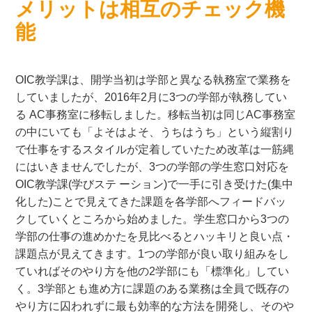
メリットは相互のチェック機
能
OIC教学課は、開学当初は学部と異なる執務室で業務を
していましたが、2016年2月に3つの学部が執務してい
る AC事務室に移転しました。移転当初は同じAC事務室
の中にいても「よそはよそ、うちはうち」という縦割り
で仕事をするスタイルが定着していたため改革は一筋縄
にはいきませんでしたが、3つの学部の学生窓口対応を
OIC教学課(学びステ ーション)で一手に引き受けた(集中
化した)ことで見えてきた課題を各学部へフィードバッ
クしていくところから始めました。学生窓口から3つの
学部の仕事の進めかたを見比べるとハッキリと良い点・
課題点が見えてきます。1つの学部が良い取り組みをし
ていればそのやり方を他の2学部にも「標準化」してい
く。3学部とも進め方に課題のある業務は全員で既存の
やり方に囚われずに最も効率的な方法を開発し、そのや