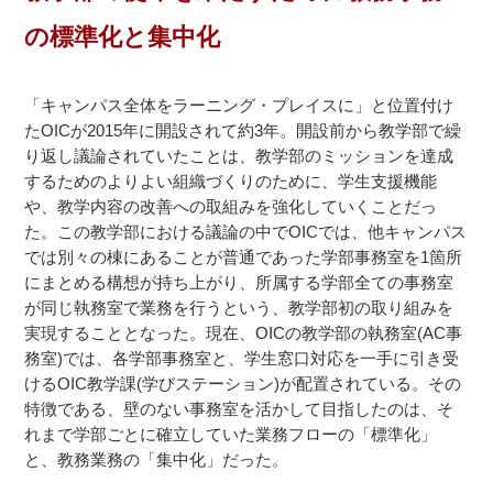
の標準化と集中化
「キャンパス全体をラーニング・プレイスに」と位置付け
たOICが2015年に開設されて約3年。開設前から教学部で繰
り返し議論されていたことは、教学部のミッションを達成
するためのよりよい組織づくりのために、学生支援機能
や、教学内容の改善への取組みを強化していくことだっ
た。この教学部における議論の中でOICでは、他キャンパス
では別々の棟にあることが普通であった学部事務室を1箇所
にまとめる構想が持ち上がり、所属する学部全ての事務室
が同じ執務室で業務を行うという、教学部初の取り組みを
実現することとなった。現在、OICの教学部の執務室(AC事
務室)では、各学部事務室と、学生窓口対応を一手に引き受
けるOIC教学課(学びステーション)が配置されている。その
特徴である、壁のない事務室を活かして目指したのは、そ
れまで学部ごとに確立していた業務フローの「標準化」
と、教務業務の「集中化」だった。